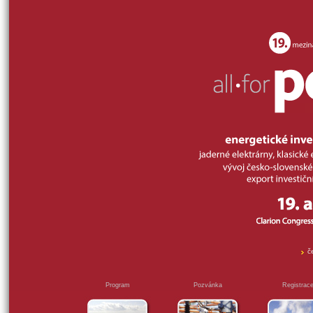
č
Program
Pozvánka
Registrac