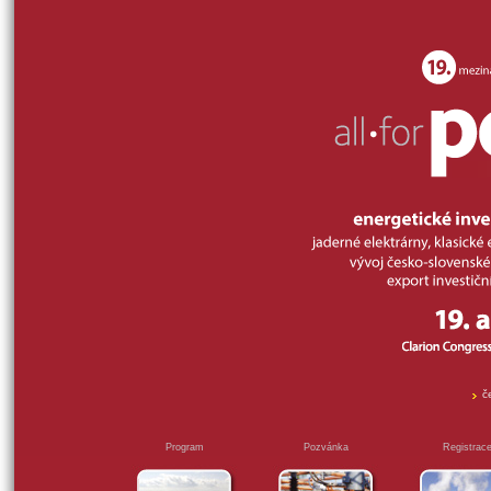
č
Program
Pozvánka
Registrac