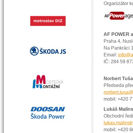
Organizátor k
AF POWER ag
Praha 4, Nusl
Na Pankráci 
Email:
info@a
IČ: 284 59 87
Norbert Tuša
Předseda pře
norbert.tusa
mobil: +420 
Lukáš Malín
Obchodní ředi
lukas.malins
mobil: +420 