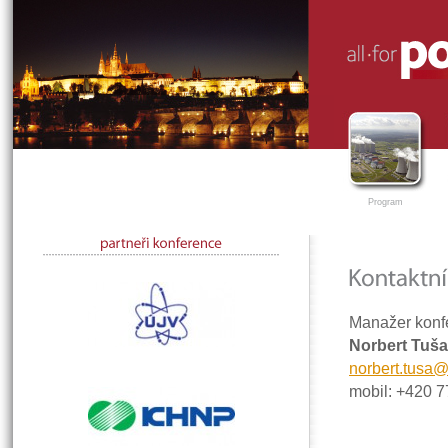
Program
Manažer konf
Norbert Tuša
norbert.tusa
mobil: +420 