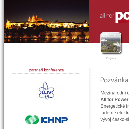
Program
Mezinárodní 
All for Powe
Energetické in
jaderné elektr
vývoj česko-s