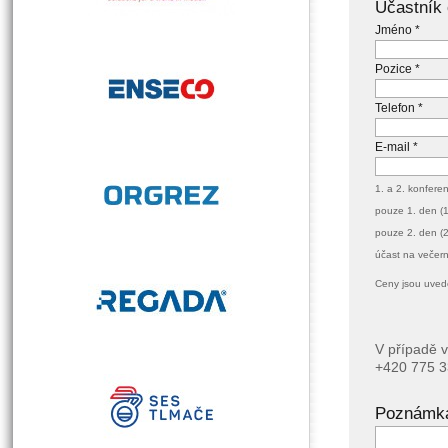
Účastník 
Jméno *
Pozice *
Telefon *
E-mail *
1. a 2. konfere
pouze 1. den (1
pouze 2. den (2
účast na večern
Ceny jsou uved
V případě v
+420 775 3
Poznámk