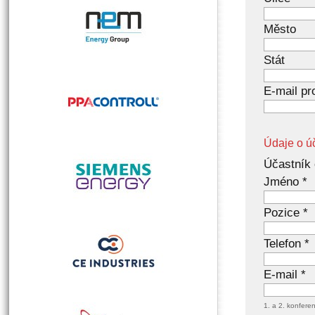
Město
Stát
E-mail pr
Údaje o úč
Účastník 
Jméno *
Pozice *
Telefon *
E-mail *
1. a 2. konfere