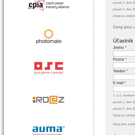
pouze 1. den (1
pouze 2. den (2
účast na večern
Ceny jsou 
Účastník 
Jméno *
Pozice *
Telefon *
E-mail *
1. a 2. konfere
pouze 1. den (1
pouze 2. den (2
účast na večern
Ceny jsou uved