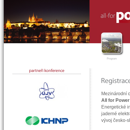
Program
Mezinárodní 
All for Powe
Energetické in
jaderné elektr
vývoj česko-s