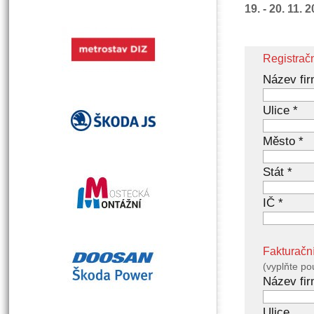
19. - 20. 11. 
Registrač
Název fir
Ulice *
Město *
Stát *
IČ *
Fakturačn
(vyplňte po
Název fi
Ulice